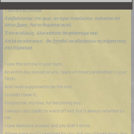
Σε μια γραμμή που μου επιτρέπουν να κινούμαι.
Πάντα στο τίποτα.
Ανεβαίνοντας στο φως, αν πριν πνιγόσουν, πιάνεσαι απ ΄
όπου βρεις. Να το θυμάσαι αυτό.
Έτσι κι αλλιώς, όλοι κάποτε θα φτάσουμε εκεί.
Απλά σε κάποιους , θα ζητηθεί να αδειάσουν τη σάρκα τους
στο πέρασμα.
I saw the sorrow in your eyes.
An entire day pinned on you, tears of misery embedded in your
flesh.
And I was supposed to be the one.
I couldn`t bear it.
Forgive me, my love, for becoming you.
I always cast spells to ward off evil, but it always returned to
me.
I saw darkness around, and you didn`t shine.
Where were you? I searched for you, but you slipped away. You