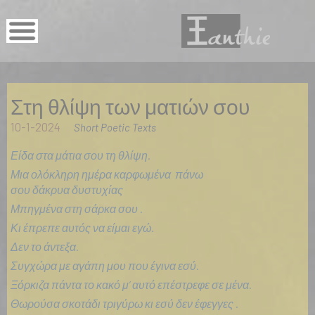
Στη θλίψη των ματιών σου
10-1-2024
Short Poetic Texts
Είδα στα μάτια σου τη θλίψη.
Μια ολόκληρη ημέρα καρφωμένα πάνω
σου δάκρυα δυστυχίας
Μπηγμένα στη σάρκα σου .
Κι έπρεπε αυτός να είμαι εγώ.
Δεν το άντεξα.
Συγχώρα με αγάπη μου που έγινα εσύ.
Ξόρκιζα πάντα το κακό μ’ αυτό επέστρεφε σε μένα.
Θωρούσα σκοτάδι τριγύρω κι εσύ δεν έφεγγες .