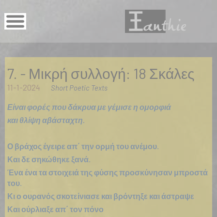
7. - Μικρή συλλογή: 18 Σκάλες
11-1-2024
Short Poetic Texts
Είναι φορές που δάκρυα με γέμισε η ομορφιά
και θλίψη αβάσταχτη.
Ο βράχος έγειρε απ΄ την ορμή του ανέμου.
Και δε σηκώθηκε ξανά.
Ένα ένα τα στοιχειά της φύσης προσκύνησαν μπροστά
του.
Κι ο ουρανός σκοτείνιασε και βρόντηξε και άστραψε
Και ούρλιαξε απ΄ τον πόνο