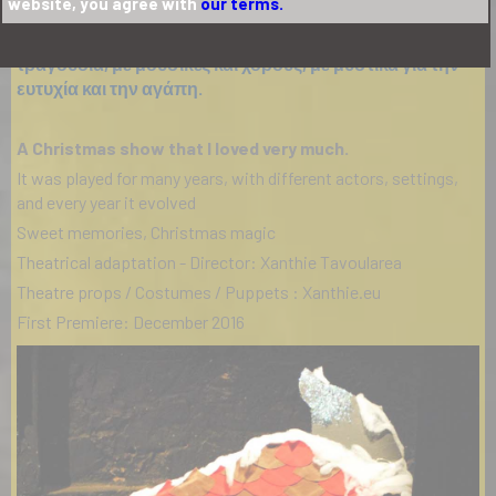
website, you agree with
our terms.
Μια παράσταση γεμάτη κέφι και μυστικές συνταγές,
πλημμυρισμένη με χριστουγεννιάτικες μελωδίες και
τραγούδια, με μουσικές και χορούς, με μυστικά για την
ευτυχία και την αγάπη.
A Christmas show that I loved very much.
It was played for many years, with different actors, settings,
and every year it evolved
Sweet memories, Christmas magic
Theatrical adaptation - Director: Xanthie Tavoularea
Theatre props / Costumes / Puppets : Xanthie.eu
First Premiere: December 2016