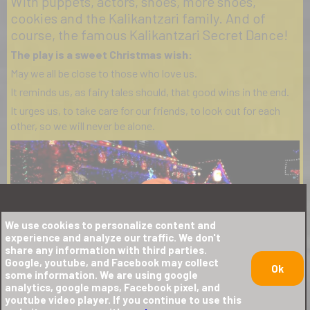
With puppets, actors, shoes, more shoes,
cookies and the Kalikantzari family. And of
course, the famous Kalikantzari Secret Dance!
The play is a sweet Christmas wish:
May we all be close to those who love us.
It reminds us, as fairy tales should, that good wins in the end.
It urges us, to take care for our friends, to look out for each
other, so we will never be alone.
We use cookies to personalize content and
experience and analyze our traffic. We don't
share any information with third parties.
Google, youtube, and Facebook may collect
Ok
some information. We are using google
analytics, google maps, Facebook pixel, and
youtube video player. If you continue to use this