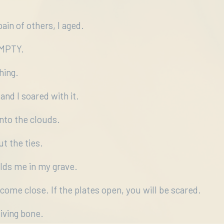
ain of others, I aged.
EMPTY.
thing.
 and I soared with it.
nto the clouds.
ut the ties.
lds me in my grave.
 come close. If the plates open, you will be scared.
living bone.