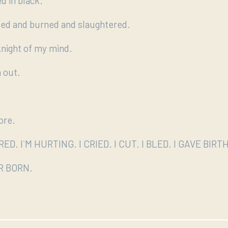
d in black.
ed and burned and slaughtered.
knight of my mind.
 out.
ore.
ORED. I`M HURTING. I CRIED. I CUT. I BLED. I GAVE BIRTH
R BORN.