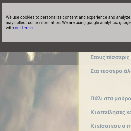
Αν αντέχεις
Πάρ’ το .
We use cookies to personalize content and experience and analyze o
may collect some information. We are using google analytics, google
with
our terms.
Τρίψε.
Τη σκόνη του φ
Στους τέσσερις
Στα τέσσερα άλ
Πάλι στα μαύρα
Κι απείλησες κα
Κι είσαι εσύ ο 