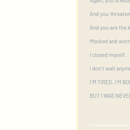
Again, you dresse
And you threaten
And you are the 
Mocked and worn
I closed myself.
I don`t wait anym
I`M TIRED. I`M B
BUT I WAS NEVE