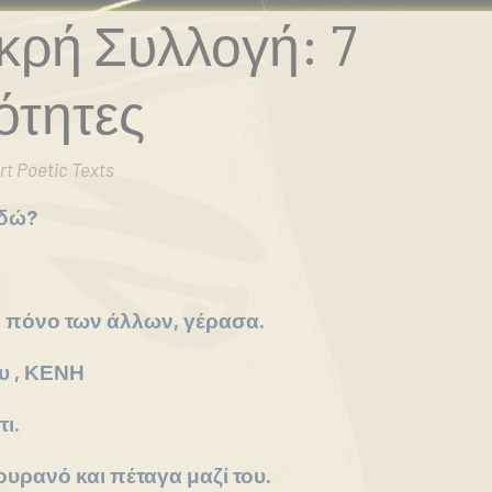
ικρή Συλλογή: 7
ότητες
rt Poetic Texts
εδώ?
 πόνο των άλλων, γέρασα.
υ , ΚΕΝΗ
ι.
υρανό και πέταγα μαζί του.