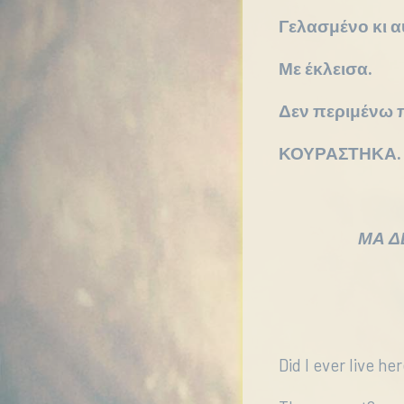
Γελασμένο κι α
Με έκλεισα.
Δεν περιμένω π
ΚΟΥΡΑΣΤΗΚΑ.
ΜΑ ΔΕ ΓΕ
Did I ever live he