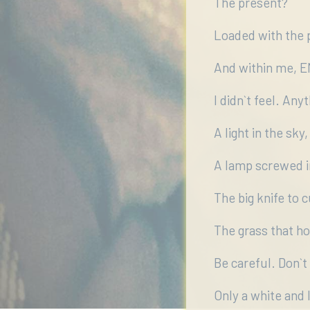
The present?
Loaded with the p
And within me, 
I didn`t feel. Any
A light in the sky,
A lamp screwed i
The big knife to c
The grass that ho
Be careful. Don`t
Only a white and 