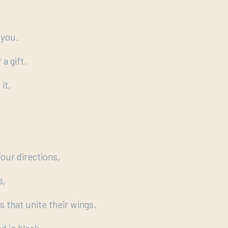
 you.
 a gift.
it,
four directions,
s,
s that unite their wings.