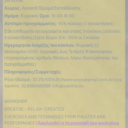
performer
Χώρος:
Ανοικτό Ίδρυμα Εκπαίδευσης
Ημέρα:
Κυριακή
Ωρα
: 16:00-18:00
Αντίτιμο προγράμματος:
60€/κύκλος (3 συναντήσεις)
Εάν επιθυμείτε να εγγραφείτε και στους 3 κύκλους (σύνολο:
9 συναντήσεις) έχετε δώρο 30€: 150€ οι 3 κύκλοι
Ημερομηνία έναρξης 1ου κύκλου:
Κυριακή 22
Ιανουαρίου 2023– εγγραφές έως Τετάρτη 18 Ιανουαρίου
(περιορισμένος αριθμός θέσεων, λόγω ιδιαιτερότητας του
προγράμματος)
Πληροφορίες/Συμμετοχές:
Ρέον Θέατρο: 30 210 6131435
theatroreon@gmail.com
Artista
Xanthie: 30 6989406898
info@xanthie.eu
WORKSHOP
BREATHE – RELAX - CREATED
EXERCISES AND TECHNIQUES FROM THEATER AND
PERFORMANCE
(Ακολουθεί η περιγραφή του workshop