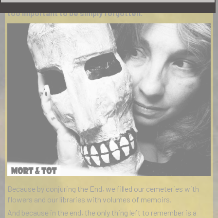
We are too fragile to be carried away in coffins. We are
too important to be simply forgotten.
Because by conjuring the End, we filled our cemeteries with
flowers and our libraries with volumes of memoirs.
And because in the end, the only thing left to remember is a