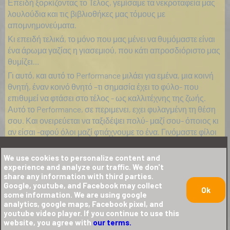
Επειδή ξορκίζοντας το Τέλος, γεμίσαμε τα νεκροταφεία μας
λουλούδια και τις βιβλιοθήκες μας τόμους με
απομνημονεύματα.
Κι επειδή τελικά, το μόνο που μας μένει να θυμόμαστε είναι
ένα άρωμα γαζίας η γιασεμιού, που κάτι απροσδιόριστο μας
θυμίζει…
Γι αυτό, και αυτό το Performance μιλάει για εμένα, μια κοινή
θνητή, έναν κοινό θνητό –τι σημασία έχει το φύλο- που
επιθυμεί να φτάσει στο τέλος - ως καλλιτέχνης της ζωής.
Αυτό το Performance, σε περιμενει, εχει φυλαγμένη τη θέση
σου. Και ονειρεύεται να ταξιδέψει πολύ- μαζί σου- όποιος κι
αν είσαι -αφού όλοι μαζί φτιάχνουμε το ένα. Γινόμαστε φίλοι
και συνοδοιπόροι προς την παράσταση που μας ετοιμάζει ο
Θάνατος – ο μεγαλύτερος και παλαιότερος performer του
We use cookies to personalize content and
πλανήτη
experience and analyze our traffic. We don't
share any information with third parties.
Google, youtube, and Facebook may collect
Ok
Because many steps brought us between life and non-life. At
some information. We are using google
analytics, google maps, Facebook pixel, and
the interval of Being and non-Being.
youtube video player. If you continue to use this
Because we all fear the pain of death. And oblivion –
website, you agree with
our terms.