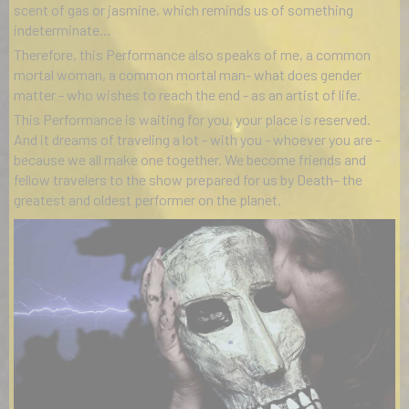
scent of gas or jasmine, which reminds us of something
indeterminate...
Therefore, this Performance also speaks of me, a common
mortal woman,
a common mortal man- what does gender
matter - who wishes to reach the end - as an artist of life.
This Performance is waiting for you, your place is reserved.
And it
dreams of traveling a lot - with you - whoever you are -
because we all make one together. We become friends and
fellow travelers to the show prepared for us by Death– the
greatest and oldest performer on the planet.