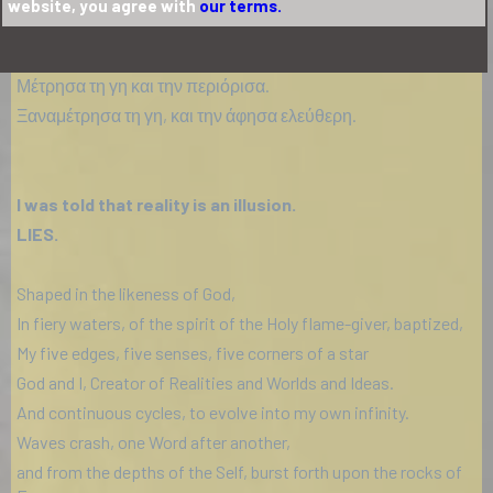
website, you agree with
our terms.
Τη Συνέθεσα.
Τη γέμισα κανόνες.
Μέτρησα τη γη και την περιόρισα.
Ξαναμέτρησα τη γη, και την άφησα ελεύθερη.
I was told that reality is an illusion.
LIES.
Shaped in the likeness of God,
In fiery waters, of the spirit of the Holy flame-giver, baptized,
My five edges, five senses, five corners of a star
God and I, Creator of Realities and Worlds and Ideas.
And continuous cycles, to evolve into my own infinity.
Waves crash, one Word after another,
and from the depths of the Self, burst forth upon the rocks of