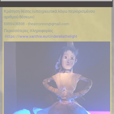
κούκλες της
Κράτηση θέσης (υποχρεωτικά λόγω περιορισμένου
αριθμού θέσεων)
6989406898 -
theatroreon@gmail.com
Περισσότερες πληροφορίες
:
https://www.xanthie.eu/cinderellathelight