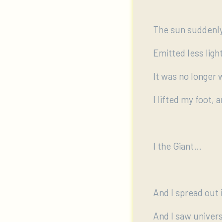
The sun suddenl
Emitted less ligh
It was no longer 
I lifted my foot, 
I the Giant…
And I spread out 
And I saw univers