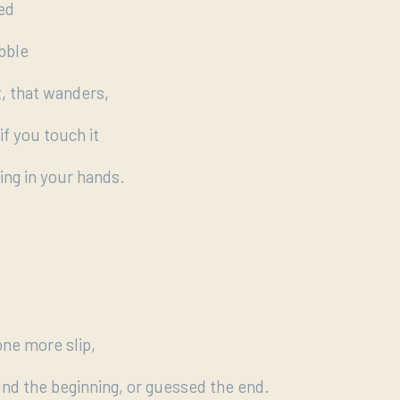
ied
ubble
t, that wanders,
if you touch it
ing in your hands.
one more slip,
found the beginning, or guessed the end.