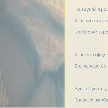
Που αγκαλιά μο
Κι άνοιξα τα χέρι
Και ήσουν νεκρό
Κι ύστερα έψαχ
Στο ύψος μου, 
Εγώ ο Γίγαντας,
ξανάγινα μικρό