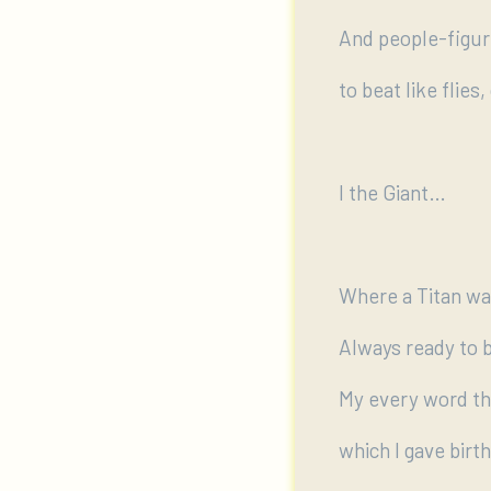
And people-figu
to beat like flies
I the Giant…
Where a Titan wa
Always ready to 
My every word th
which I gave birth