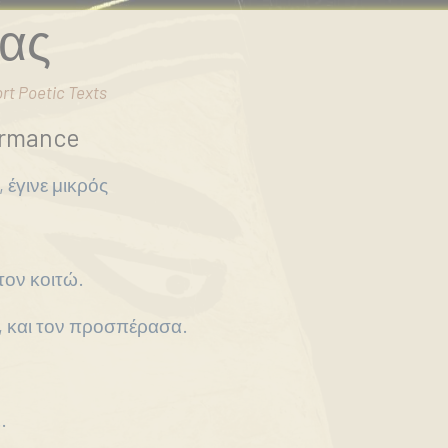
τας
rt Poetic Texts
ormance
 έγινε μικρός
.
 τον κοιτώ.
, και τον προσπέρασα.
…