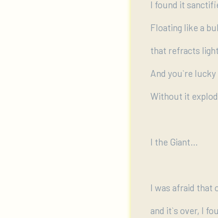
I found it sanctif
Floating like a b
that refracts ligh
And you`re lucky 
Without it explod
I the Giant…
I was afraid that 
and it`s over, I 