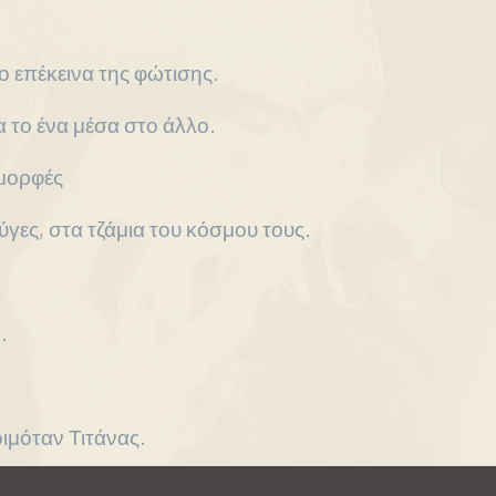
 επέκεινα της φώτισης.
α το ένα μέσα στο άλλο.
μορφές
ύγες, στα τζάμια του κόσμου τους.
…
ιμόταν Τιτάνας.
α μεταρσιωθεί απ΄ τον άνεμο.