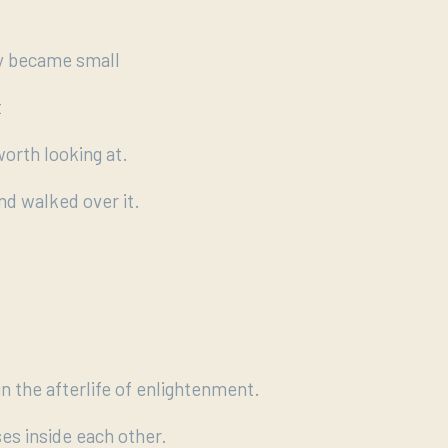
y became small
t
worth looking at.
and walked over it.
in the afterlife of enlightenment.
es inside each other.