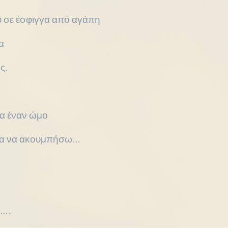
υ σε έσφιγγα από αγάπη
α
ς.
να έναν ώμο
για να ακουμπήσω…
ς….