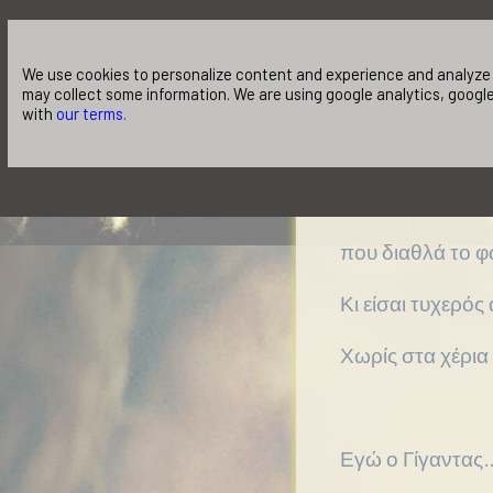
Κάθε μου λέξη 
We use cookies to personalize content and experience and analyze o
που γέννησα με
may collect some information. We are using google analytics, google
with
our terms.
τη βρήκα καθαγ
να ίπταται ως φ
που διαθλά το φ
Κι είσαι τυχερός 
Χωρίς στα χέρια
Εγώ ο Γίγαντας