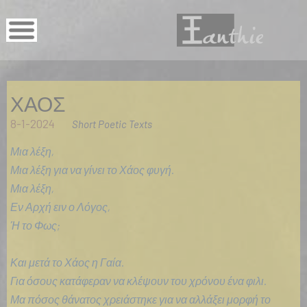
ΧΑΟΣ
8-1-2024
Short Poetic Texts
Μια λέξη,
Μια λέξη για να γίνει το Χάος φυγή.
Μια λέξη,
Εν Αρχή ειν ο Λόγος,
Ή το Φως;
Και μετά το Χάος η Γαία.
Για όσους κατάφεραν να κλέψουν του χρόνου ένα φιλι.
Μα πόσος θάνατος χρειάστηκε για να αλλάξει μορφή το