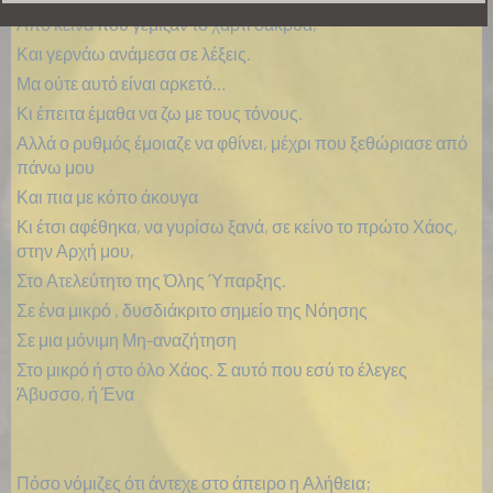
Από κείνα που γέμιζαν το χαρτί δάκρυα,
Και γερνάω ανάμεσα σε λέξεις.
Μα ούτε αυτό είναι αρκετό…
Κι έπειτα έμαθα να ζω με τους τόνους.
Αλλά ο ρυθμός έμοιαζε να φθίνει, μέχρι που ξεθώριασε από
πάνω μου
Και πια με κόπο άκουγα
Κι έτσι αφέθηκα, να γυρίσω ξανά, σε κείνο το πρώτο Χάος,
στην Αρχή μου,
Στο Ατελεύτητο της Όλης Ύπαρξης.
Σε ένα μικρό , δυσδιάκριτο σημείο της Νόησης
Σε μια μόνιμη Μη-αναζήτηση
Στο μικρό ή στο όλο Χάος. Σ αυτό που εσύ το έλεγες
Άβυσσο, ή Ένα
Πόσο νόμιζες ότι άντεχε στο άπειρο η Αλήθεια;