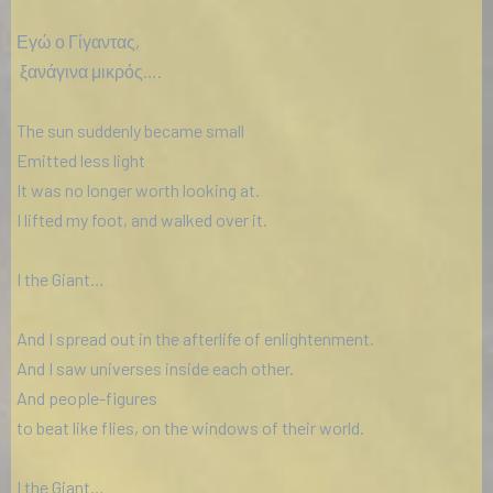
Εγώ ο Γίγαντας,
ξανάγινα μικρός….
The sun suddenly became small
Emitted less light
It was no longer worth looking at.
I lifted my foot, and walked over it.
I the Giant…
And I spread out in the afterlife of enlightenment.
And I saw universes inside each other.
And people-figures
to beat like flies, on the windows of their world.
I the Giant…