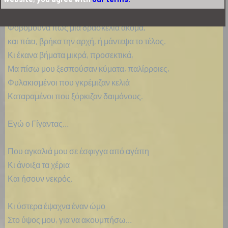
Φοβόμουνα πως μια δρασκελιά ακόμα,
και πάει, βρήκα την αρχή, ή μάντεψα το τέλος.
Κι έκανα βήματα μικρά, προσεκτικά,
Μα πίσω μου ξεσπούσαν κύματα, παλίρροιες,
Φυλακισμένοι που γκρέμιζαν κελιά
Καταραμένοι που ξόρκιζαν δαιμόνους.
Εγώ ο Γίγαντας…
Που αγκαλιά μου σε έσφιγγα από αγάπη
Κι άνοιξα τα χέρια
Και ήσουν νεκρός.
Κι ύστερα έψαχνα έναν ώμο
Στο ύψος μου, για να ακουμπήσω…