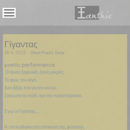
Γίγαντας
18-4-2023
Short Poetic Texts
poetic performance
Ο ήλιος ξαφνικά, έγινε μικρός
Το φως του λίγο.
Δεν άξιζε πια να τον κοιτώ.
Σήκωσα το πόδι, και τον προσπέρασα.
Εγώ ο Γίγαντας…
Κι απλώθηκα στο επέκεινα της φώτισης.