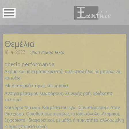
Θεμέλια
18-4-2023
Short Poetic Texts
poetic performance
Ακόμα και με τα μάτια κλειστά, πάλι στον ήλιο δε μπορώ να
κοιτάξω.
Με διαπερνά το φως και με καίει.
Ανοίγει μέσα μου λεωφόρους. Συνεχής ροή, αδιάκοπο
κύλισμα.
Και γύρω του εγώ. Και μέσα του εγώ. Συνυπάρχουμε στον
ίδιο χώρο. Οριοθετούμε ακριβώς το ίδιο σύνολο. Ατομικοί,
ξεχωριστοί, διαφορετικοί, με μάζα, ή πυκνότητα, αλλοιωμένη
κι όμως πορεία κοινή.