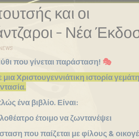
ουτσής και οι
άντζαροι - Νέα Έκδο
NEWS
ύθι που γίνεται παράσταση!
🎭
μια Χριστουγεννιάτικη ιστορία γεμάτη
αντασία.
λώς ένα βιβλίο. Είναι:
λοθέατρο έτοιμο να ζωντανέψει
ταση που παίζεται με φίλους & οικογέ