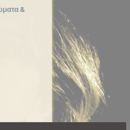
ώματα &
.