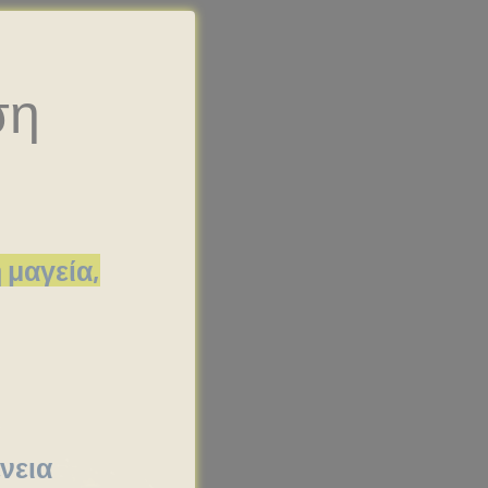
ση
 μαγεία,
νεια