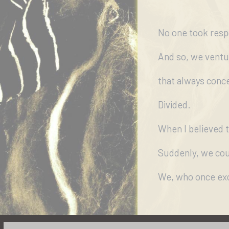
μας
Επικοινωνία
No one took respo
And so, we ventu
that always conce
Divided.
When I believed th
Suddenly, we co
We, who once exc