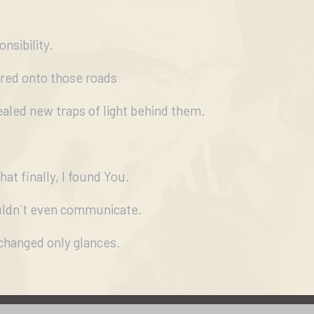
nsibility.
red onto those roads
aled new traps of light behind them.
at finally, I found You.
uldn`t even communicate.
hanged only glances.