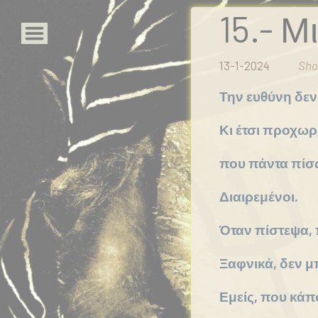
15.- Μ
13-1-2024
Sho
Αρχική
Την ευθύνη δεν
Portfolio
Κι έτσι προχωρ
Εκδόσεις
xanthie
που πάντα πίσω
Οι
Διαιρεμένοι.
ιστορίες
μας
Όταν πίστεψα, 
Τα
ποιητικά
Ξαφνικά, δεν 
Τα
Εμείς, που κάπ
νέα