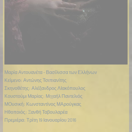
Μαρία Αντουανέτα - Βασίλισσα των Ελλήνων
Κείμενο: Αντώνης Τσιπιανίτης
Σκηνοθέτης: Αλέξανδρος ΛΙακόπουλος
Κουστούμι Μαρίας: Μιχαήλ Παντελιός
ΜΟυσική: Κωνσταντίνος ΜΑρούγκας
Ηθοποιός: Ξανθή Ταβουλαρέα
Πρεμιέρα: Τρίτη 19 Ιανουαρίου 2016