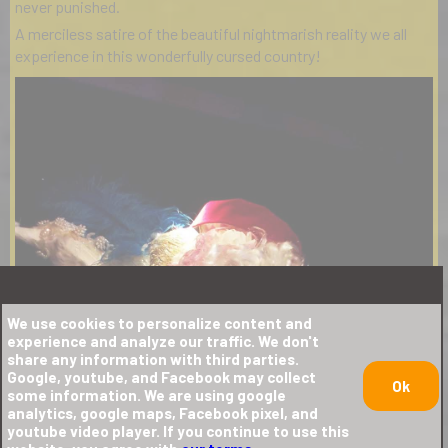
never punished.
A merciless satire of the beautiful nightmarish reality we all
experience in this wonderfully cursed country!
We use cookies to personalize content and
experience and analyze our traffic. We don't
share any information with third parties.
Google, youtube, and Facebook may collect
Ok
some information. We are using google
analytics, google maps, Facebook pixel, and
youtube video player. If you continue to use this