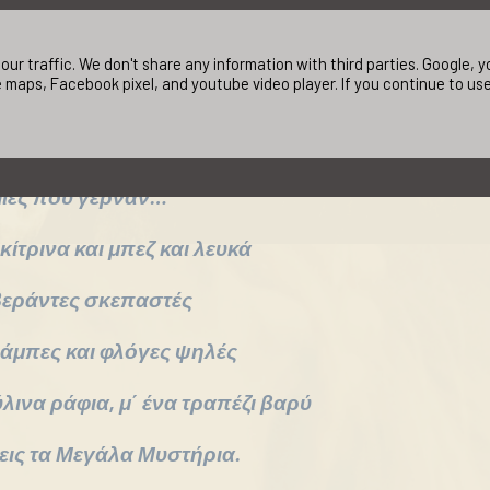
ώση.
ur traffic. We don't share any information with third parties. Google,
 maps, Facebook pixel, and youtube video player. If you continue to us
ες,
ρέπει να ΄τανε
μιές που γέρναν…
ίτρινα και μπεζ και λευκά
βεράντες σκεπαστές
λάμπες και φλόγες ψηλές
ύλινα ράφια, μ΄ ένα τραπέζι βαρύ
φεις τα Μεγάλα Μυστήρια.