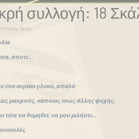
ικρή συλλογή: 18 Σκά
t Poetic Texts
ολία
έζησα, όποτε…
ου ένα αεράκι γλυκό, απαλό
μες μακρινές, κάποιας ίσως άλλης ψυχής,
ι τότε να θυμηθεί, να μου μιλήσει…
ανατολές