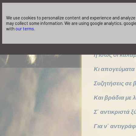
Να έχεις τη Γν
We use cookies to personalize content and experience and analyze o
may collect some information. We are using google analytics, google
Και κάποιες νότ
with
our terms.
ακορντεόν θα π
ή ίσως οι καλα
Κι απογεύματα κ
Συζητήσεις σε 
Και βράδια με 
Σ΄ αντικριστά ξ
Για ν΄ αντιγρά