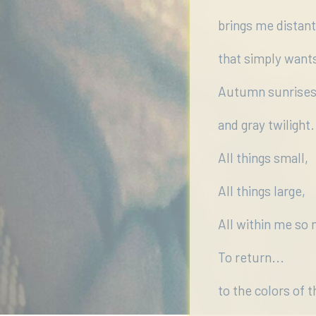
brings me distan
that simply want
Autumn sunrise
and gray twilight.
All things small,
All things large,
All within me so
To return...
to the colors of 