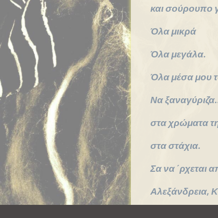
μας
και σούρουπο γ
Επικοινωνία
Όλα μικρά
Όλα μεγάλα.
Όλα μέσα μου 
Να ξαναγύριζα
στα χρώματα τη
στα στάχια.
Σα να ΄ρχεται α
Αλεξάνδρεια, Κ
Να φιλέψεις το