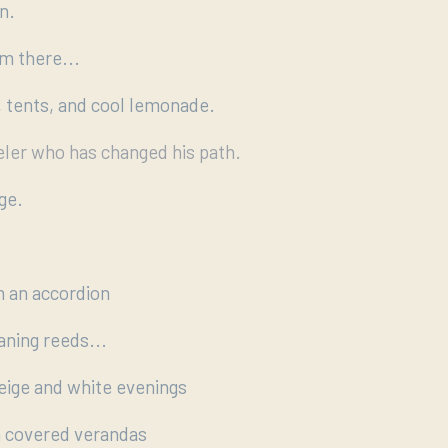
n.
om there...
, tents, and cool lemonade.
eler who has changed his path.
ge.
n an accordion
aning reeds...
eige and white evenings
 covered verandas