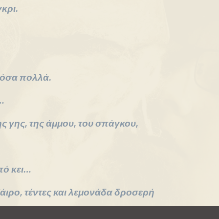
κρι.
τόσα πολλά.
…
ς γης, της άμμου, του σπάγκου,
πό κει…
άιρο, τέντες και λεμονάδα δροσερή
 διαβάτη που ξεστράτισε…