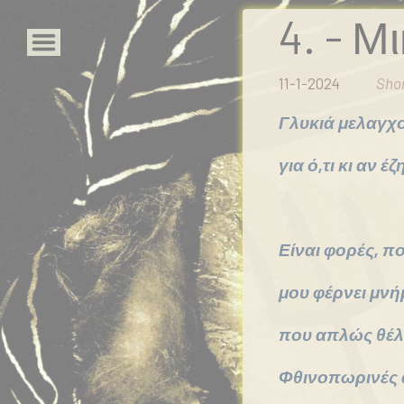
4. - Μ
11-1-2024
Shor
Αρχική
Γλυκιά μελαγχ
Portfolio
για ό,τι κι αν 
Εκδόσεις
xanthie
Οι
Είναι φορές, π
ιστορίες
μας
μου φέρνει μνή
Τα
ποιητικά
που απλώς θέλε
Τα
Φθινοπωρινές 
νέα