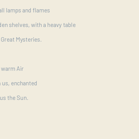
all lamps and flames
en shelves, with a heavy table
 Great Mysteries.
 warm Air
h us, enchanted
us the Sun.