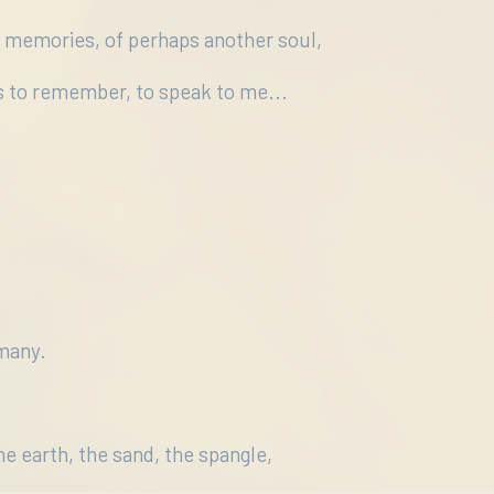
t memories, of perhaps another soul,
s to remember, to speak to me...
s
 many.
the earth, the sand, the spangle,