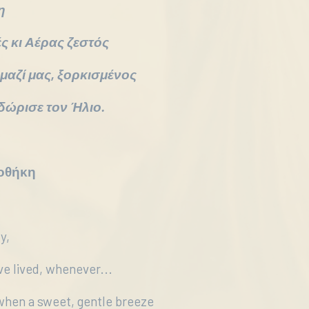
η
ς κι Αέρας ζεστός
 μαζί μας, ξορκισμένος
δώρισε τον Ήλιο.
ιοθήκη
y,
ve lived, whenever...
when a sweet, gentle breeze