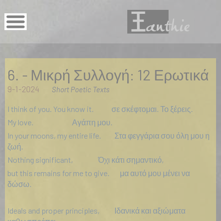
6. - Μικρή Συλλογή: 12 Ερωτικά
9-1-2024
Short Poetic Texts
I think of you. You know it. σε σκέφτομαι. Το ξέρεις.
My love. Αγάπη μου.
In your moons, my entire life. Στα φεγγάρια σου όλη μου η
ζωή.
Nothing significant, Όχι κάτι σημαντικό,
but this remains for me to give. μα αυτό μου μένει να
δώσω.
Ideals and proper principles, Ιδανικά και αξιώματα