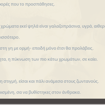
 φορές που το προσπάθησες.
α χρώματα εκεί ψηλά είναι γαλαζοπράσινα, υγρά, αιθερ
ρισσότερο.
 στη γη με ορμή- επειδή μόνο έτσι θα προλάβεις.
τητα, η πύκνωση των πιο κάτω χρωμάτων, σε καίει.
η στιγμή, είσαι και πάλι ανάμεσα στους ζωντανούς.
ισμένη, σα να βυθίστηκες στον άνθρακα.
ώρα που ξέρεις από πού ξεκίνησες- να καθαρίσεις, να