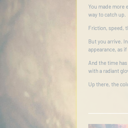
You made more ef
way to catch up.
Friction, speed, 
But you arrive. 
appearance, as if
And the time has
with a radiant gl
Up there, the co