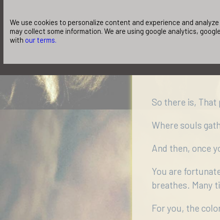
τη λάμψη ολόφω
We use cookies to personalize content and experience and analyze o
may collect some information. We are using google analytics, google
with
our terms.
Εκεί πάνω, τα χ
So there is, That 
Where souls gat
And then, once yo
You are fortunate
breathes. Many ti
For you, the colo