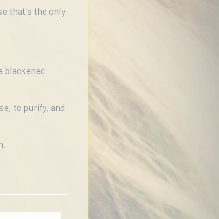
e that`s the only
 a blackened
e, to purify, and
h.