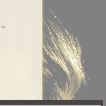
ικά
 καθαριστείς, με