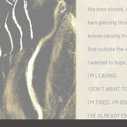
μας
the door closed, 
Επικοινωνία
bars piercing thr
knives carving the
And outside the wa
I wanted to hope,
I`M LEAVING.
I DON`T WANT T
I`M TIRED. I`M B
I`VE ALREADY 