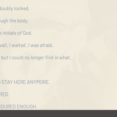
doubly locked,
ough the body,
 initials of God.
ll, I waited. I was afraid.
 but I could no longer find in what.
O STAY HERE ANYMORE.
ORED.
ENDURED ENOUGH.