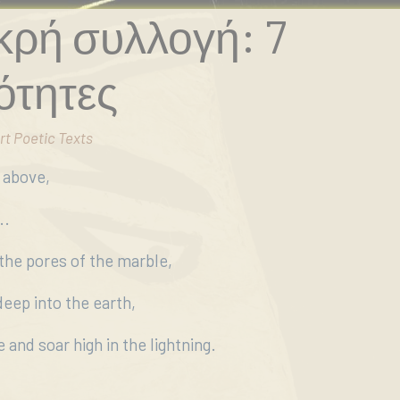
ικρή συλλογή: 7
ότητες
rt Poetic Texts
 above,
..
the pores of the marble,
deep into the earth,
nd soar high in the lightning.