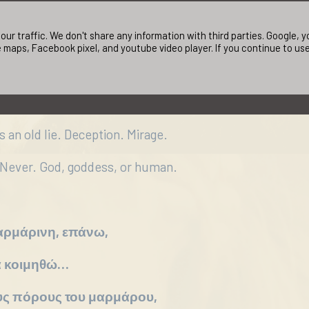
ur traffic. We don't share any information with third parties. Google,
 maps, Facebook pixel, and youtube video player. If you continue to us
urry and can`t see.
mption.
 an old lie. Deception. Mirage.
Never. God, goddess, or human.
αρμάρινη, επάνω,
α κοιμηθώ…
ους πόρους του μαρμάρου,