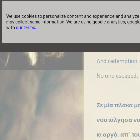
ENOUGH.
Stop crying now.
We use cookies to personalize content and experience and analyze o
may collect some information. We are using google analytics, google
with
our terms.
You`re getting bl
There is no rede
And redemption is
No one escaped. 
Σε μία πλάκα μ
νοστάλγησα ν
κι αργά, απ΄ τ