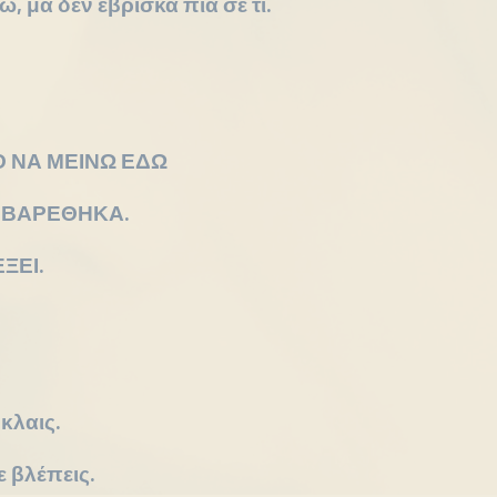
, μα δεν έβρισκα πια σε τι.
Ο ΝΑ ΜΕΙΝΩ ΕΔΩ
 ΒΑΡΕΘΗΚΑ.
ΞΕΙ.
κλαις.
ε βλέπεις.