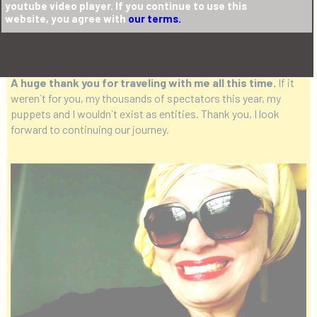
months, I am preparing many more performances, actions,
youtube video player. If you continue to use this
books, and poems. Always, together with my puppets, my
website, you agree with
our terms.
unique creatures. During this period, closed in the workshop, I
design, create, and construct. Puppets and sets. From August,
we will be ready for new adventures.
A huge thank you for traveling with me all this time.
If it
weren`t for you, my thousands of spectators this year, my
puppets and I wouldn`t exist as entities. Thank you, I look
forward to continuing our journey.