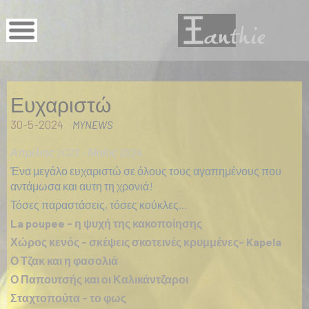
Ευχαριστώ
30-5-2024
MYNEWS
Απρίλιος 2023 - Μαίος 2024
Ένα μεγάλο ευχαριστώ σε όλους τους αγαπημένους που
αντάμωσα και αυτη τη χρονιά!
Τόσες παραστάσεις, τόσες κούκλες...
La poupee - η ψυχή της κακοποίησης
Χώρος κενός - σκέψεις σκοτεινές κρυμμένες- Kapela
Ο Τζακ και η φασολιά
Ο Παπουτσής και οι Καλικάντζαροι
Σταχτοπούτα - το φως