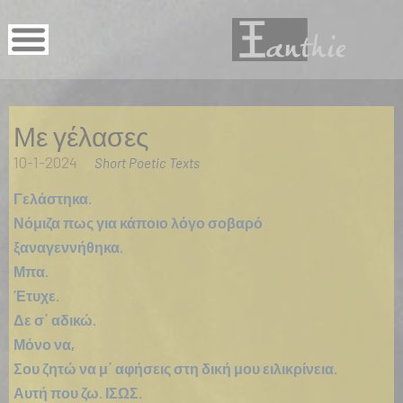
Με γέλασες
10-1-2024
Short Poetic Texts
Γελάστηκα.
Νόμιζα πως για κάποιο λόγο σοβαρό
ξαναγεννήθηκα.
Μπα.
Έτυχε.
Δε σ΄ αδικώ.
Μόνο να,
Σου ζητώ να μ΄ αφήσεις στη δική μου ειλικρίνεια.
Αυτή που ζω. ΙΣΩΣ.