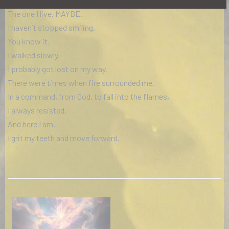
The one I live. MAYBE.
I haven`t stopped smiling.
You know it.
I walked slowly.
I probably got lost on my way.
There were times when fire surrounded me.
In a command, from God, to fall into the flames,
I always resisted.
And here I am.
I grit my teeth and move forward.