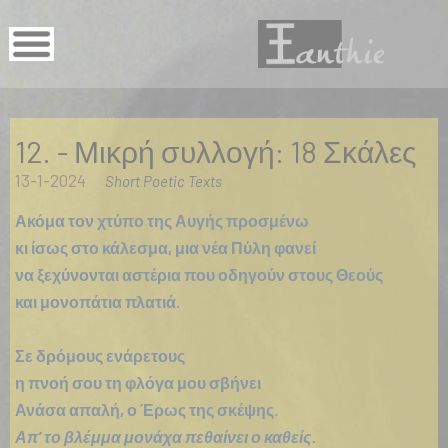
12. - Μικρή συλλογή: 18 Σκάλες
13-1-2024
Short Poetic Texts
Ακόμα τον χτύπο της Αυγής προσμένω
κι ίσως στο κάλεσμα, μια νέα Πύλη φανεί
να ξεχύνονται αστέρια που οδηγούν στους Θεούς
και μονοπάτια πλατιά.
Σε δρόμους ενάρετους
η πνοή σου τη φλόγα μου σβήνει
Ανάσα απαλή, ο Έρως της σκέψης.
Απ’ το βλέμμα μονάχα πεθαίνει ο καθείς.