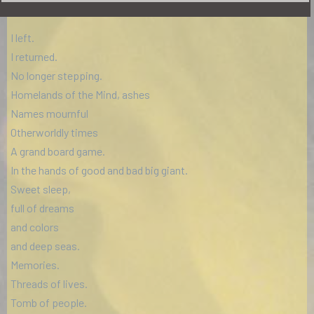
I left.
I returned.
No longer stepping.
Homelands of the Mind, ashes
Names mournful
Otherworldly times
A grand board game.
In the hands of good and bad big giant.
Sweet sleep,
full of dreams
and colors
and deep seas.
Memories.
Threads of lives.
Tomb of people.