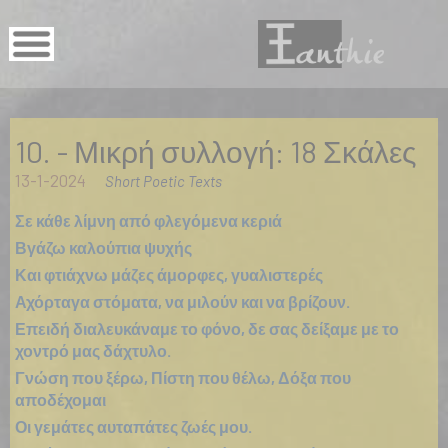
10. - Μικρή συλλογή: 18 Σκάλες
13-1-2024
Short Poetic Texts
Σε κάθε λίμνη από φλεγόμενα κεριά
Βγάζω καλούπια ψυχής
Και φτιάχνω μάζες άμορφες, γυαλιστερές
Αχόρταγα στόματα, να μιλούν και να βρίζουν.
Επειδή διαλευκάναμε το φόνο, δε σας δείξαμε με το
χοντρό μας δάχτυλο.
Γνώση που ξέρω, Πίστη που θέλω, Δόξα που
αποδέχομαι
Οι γεμάτες αυταπάτες ζωές μου.