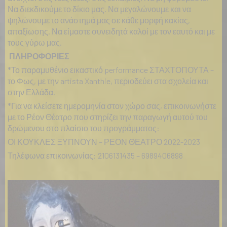
Να διεκδικούμε το δίκιο μας. Να μεγαλώνουμε και να
ψηλώνουμε το ανάστημά μας σε κάθε μορφή κακίας,
απαξίωσης. Να είμαστε συνειδητά καλοί με τον εαυτό και με
τους γύρω μας.
ΠΛΗΡΟΦΟΡΙΕΣ
*Το παραμυθένιο εικαστικό performance ΣΤΑΧΤΟΠΟΥΤΑ –
το Φως, με την artista Xanthie, περιοδεύει στα σχολεία και
στην Ελλάδα.
*Για να κλείσετε ημερομηνία στον χώρο σας, επικοινωνήστε
με το Ρέον Θέατρο που στηρίζει την παραγωγή αυτού του
δρώμενου στο πλαίσιο του προγράμματος:
ΟΙ ΚΟΥΚΛΕΣ ΞΥΠΝΟΥΝ – ΡΕΟΝ ΘΕΑΤΡΟ 2022-2023
Τηλέφωνα επικοινωνίας: 2106131435 – 6989406898