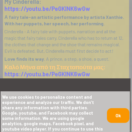
My Cinderella:
https://youtu.be/PeGKlNK6wGw
Α fairy tale-an artistic performance by artista Xanthie.
With her puppets, her speech, her performing.
Cinderella - A fairy tale with puppets, narration and all the
magic that fairy tales carry. Cinderella who has to return at 12,
the clothes that change and the shoe that remains magical.
Evil is defeated. But, Cinderella must first decide to act!
Love finds its way
. A prince, a step, a shoe, a quest.
Καλό Μήνα από τη Σταχτοπούτα μας:
https://youtu.be/PeGKlNK6wGw
Παραμυθένιο εικαστικό Performance από την Ξανθή
Ταβουλαρέα (Artiste Xanthie) :
ΣΤΑΧΤΟΠΟΥΤΑ - το Φως
We use cookies to personalize content and
experience and analyze our traffic. We don't
Με κούκλες και αντικείμενα, με την ξεχωριστή
share any information with third parties.
επικοινωνία με το κοινό, η Ξανθή Ταβουλαρέα,
Google, youtube, and Facebook may collect
Ok
ζωντανεύει μπροστά στα μάτια μας, το, αγαπημένο σε
some information. We are using google
analytics, google maps, Facebook pixel, and
όλους, παραμύθι.
youtube video player. If you continue to use this