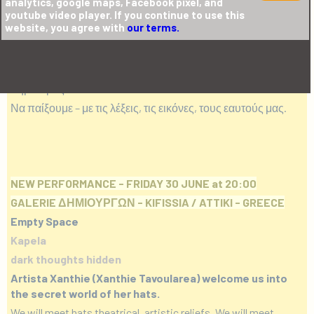
analytics, google maps, Facebook pixel, and
Αυτό είναι το ζητούμενο της έκθεσης –performance.
youtube video player. If you continue to use this
Να ανακαλύψουμε τι μπορεί να κρύβεται κάτω – ή μέσα- από
website, you agree with
our terms.
τα καπέλα.
Να εξερευνήσουμε τη δύναμη που μας δίνει, ή τη δύναμη
που μας παίρνει, το αντικείμενο που ζωντανεύει το ανώτερο
σημείο μας.
Να παίξουμε – με τις λέξεις, τις εικόνες, τους εαυτούς μας.
NEW PERFORMANCE - FRIDAY 30 JUNE at 20:00
GALERIE ΔΗΜΙΟΥΡΓΩΝ - KIFISSIA / ATTIKI - GREECE
Empty Space
Kapela
dark thoughts hidden
Artista Xanthie (Xanthie Tavoularea) welcome us into
the secret world of her hats.
We will meet hats theatrical, artistic reliefs. We will meet