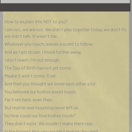
Την έβδομη ημέρα Δεν την δημιούργησες ποτέ.
How to explain this NOT to you?
I am not, we are not. We didn`t play together today, we don`t fit,
we didn`t talk. It wasn`t me.
Whatever you touch, leaves a scent to follow.
And as I get closer, I move further away.
I don`t reach. I`m not enough.
The Day of Birth has not yet come.
Maybe it won`t come. Ever.
And then you thought we loved each other a lot.
You believed our bodies would touch,
Far from here, even then.
But matter and mourning never left us.
So how could our true bodies touch?
They didn`t exist. We couldn`t make them real.
In the biggest Not, you couldn`t endure. You died.