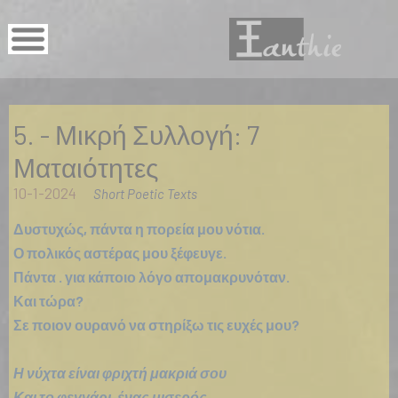
5. - Μικρή Συλλογή: 7
Ματαιότητες
10-1-2024
Short Poetic Texts
Δυστυχώς, πάντα η πορεία μου νότια.
Ο πολικός αστέρας μου ξέφευγε.
Πάντα . για κάποιο λόγο απομακρυνόταν.
Και τώρα?
Σε ποιον ουρανό να στηρίξω τις ευχές μου?
Η νύχτα είναι φριχτή μακριά σου
Και το φεγγάρι, ένας μισερός