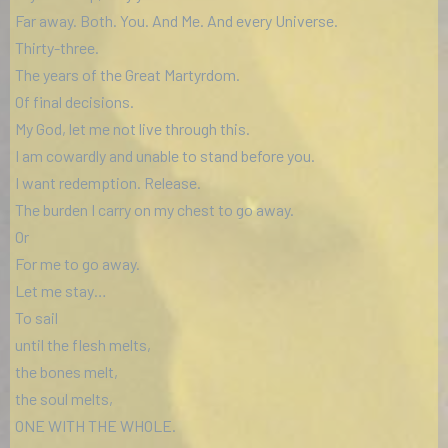
Far away. Both. You. And Me. And every Universe.
Thirty-three.
The years of the Great Martyrdom.
Of final decisions.
My God, let me not live through this.
I am cowardly and unable to stand before you.
I want redemption. Release.
The burden I carry on my chest to go away.
Or
For me to go away.
Let me stay…
To sail
until the flesh melts,
the bones melt,
the soul melts,
ONE WITH THE WHOLE.