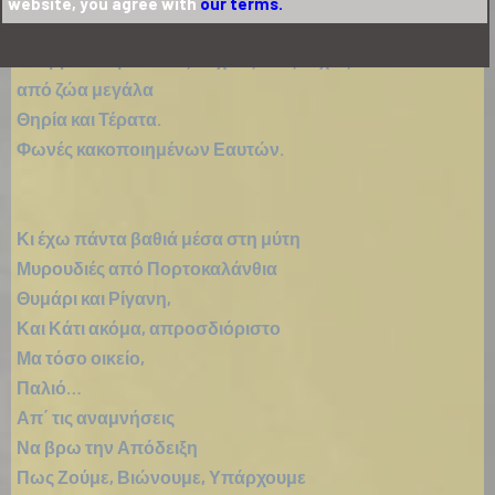
website, you agree with
our terms.
Λαβύρινθοι, χαμένοι μέσα τους, χωρίς κουβάρια.
Και βρίσκουμε στους τοίχους τους νυχιές
από ζώα μεγάλα
Θηρία και Τέρατα.
Φωνές κακοποιημένων Εαυτών.
Κι έχω πάντα βαθιά μέσα στη μύτη
Μυρουδιές από Πορτοκαλάνθια
Θυμάρι και Ρίγανη,
Και Κάτι ακόμα, απροσδιόριστο
Μα τόσο οικείο,
Παλιό…
Απ΄ τις αναμνήσεις
Να βρω την Απόδειξη
Πως Ζούμε, Βιώνουμε, Υπάρχουμε