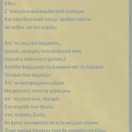
Εδώ;
Σ΄ ένα μόνο φυλλαράκι από Δυόσμο
Και λίγο Βασιλικό που μ΄ έμαθαν πάντα
να τρίβω, να τον μυρίζω
Απ΄ τις ίνες του δέρματος,
(μικρές γραμμές που ανάμεσά τους
περνά η σκόνη κι ο χρόνος)
Λεπίδα διαχώρισε το Διάφανο απ΄το Αόρατο
Το αίμα που κοχλάζει
Απ΄ τα κατεψυγμένα ωάρια
Μη φιλήσεις ποτέ τα χέρια μου
απ΄ τη μέσα τους πλευρά.
Στο σημάδι των Θεών,
στις πορείες Ζωής,
θα βρεις να εκφυλίζεται η λευκή μου σάρκα.
Ένας ακόμα θάνατος που δε σημαίνει το τέλος.