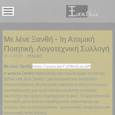
Με λένε Ξανθή - 1η Ατομική
Ποιητική, Λογοτεχνική Συλλογή
21-4-2025
MYNEWS
Με λένε Ξανθή
https://youtu.be/FJDWxSLwJAM
Η
artista Ξανθή
παρουσιάζει για πρώτη φορά το νέο της
βιβλίο
«Με λένε Ξανθή»
, μια συλλογή που συνδυάζει
ποιητικά κείμενα, λογοτεχνικές αφηγήσεις και performance,
προσφέροντας μια πολύπλευρη ματιά στη γυναικεία
ταυτότητα, τον χρόνο, τη μνήμη και το φως. Το έργο αποτελεί
ένα ταξίδι μέσα από συναισθηματικές καταστάσεις και
ιστορίες που ξυπνούν μύθους, προσωπικές αναμνήσεις και
κοινωνικές αναζητήσεις.