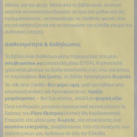
οθόνες για την ψυχή. Μέσα από το βιβλίο αυτό, το κοινό
καλείται να επαναπροσδιορίσει τα όρια του μύθου και της
πραγματικότητας, να ανακαλύψει τις αληθινές φωνές που
συχνά καταπιέζονται και να ανανεώσει την ελπίδα για μια πιο
αυθεντική ύπαρξη.
Διαθεσιμότητα & Εκδηλώσεις
Το βιβλίο είναι διαθέσιμο μέσω παραγγελίας στο μέιλ:
info@xanthie.eu
(αποστολή μέσω ΕΛΤΑ). Η αποστολή
χρεώνεται μόνο με τα έξοδα αποστολής (4€), ενώ για όσους
το παραλάβουν
δια ζώσης
, το βιβλίο προσφέρεται
δωρεάν
.
Το
«Με λένε Ξανθή»
δεν φέρει τιμή
, γιατί γεννήθηκε από
εσωτερική ανάγκη και προσφέρεται ως
πράξη
μοιράσματος
— δεν έχει κόστος, αλλά έχει
ψυχική αξία
.
Όσοι επιθυμούν, μπορούν προαιρετικά να ενισχύσουν τις
δράσεις του
Ρέον Θεάτρου
(Αστική Μη Κερδοσκοπική
Εταιρεία), είτε μέσω μιας
δωρεάς
, είτε αποκτώντας ένα
κουπόνι ενίσχυσης
, συμβάλλοντας έτσι στη συνέχιση των
καλλιτεχνικών μας δράσεων σε όλη την Ελλάδα.