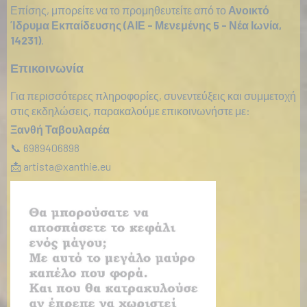
Επίσης, μπορείτε να το προμηθευτείτε από το
Ανοικτό
Ίδρυμα Εκπαίδευσης (ΑΙΕ - Μενεμένης 5 - Νέα Ιωνία,
14231)
.
Επικοινωνία
Για περισσότερες πληροφορίες, συνεντεύξεις και συμμετοχή
στις εκδηλώσεις, παρακαλούμε επικοινωνήστε με:
Ξανθή Ταβουλαρέα
📞 6989406898
📩
artista@xanthie.eu