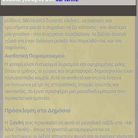
ταξίδι της δημιουργού, το έργο αναδεικνύει τις ιστορίες των
γυναικών που συχνά ξεχάστηκαν ή περιορίστηκαν σε
μύθους. Μέσα από δυνατές εικόνες, μεταφορές και
ερωτήματα για το τι σημαίνει να ζει κάποιος – και ιδιαίτερα
μια γυναίκα – στο σύγχρονο περιβάλλον, το βιβλίο ανοίγει
χώρο για έναν διάλογο μεταξύ του παρελθόντος και του
παρόντος.
Αισθητική Πειραματισμού
Η γραφή είναι ένα μείγμα λυρισμού και αφηρημένης ροής,
όπου ο χρόνος, ο χώρος και οι μεταφορές δημιουργούν έναν
πολυεπίπεδο καμβά. Από τα αισθητά και συχνά έντονα
performance μέχρι τις στοχαστικές στιγμές σιωπής και
ακινησίας, το έργο προσφέρει μια μοναδική εμπειρία που
προκαλεί και εμπνέει.
Πρόσκληση στο Δημόσιο
Η
Ξανθή
σας προσκαλεί σε αυτό το μοναδικό ταξίδι στο
«Με
λένε Ξανθή»
, όπου το γραπτό μεταμορφώνεται σε
performance, οι λέξεις αποκτούν φωνή και οι εικόνες γίνονται