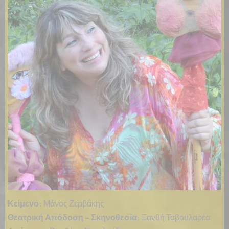
Κείμενο:
Μάνος Ζερβάκης
Θεατρική Απόδοση – Σκηνοθεσία:
Ξανθή Ταβουλαρέα