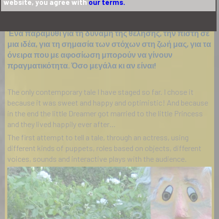
website, you agree with
our terms.
Ο ΜΙΚΡΟΣ ΟΝΕΙΡΟΠΟΛΟΣ
Ένα παραμύθι για τη δύναμη της θέλησης, την πίστη σε
μια ιδέα, για τη σημασία των στόχων στη ζωή μας, για τα
όνειρα που με αφοσίωση μπορούν να γίνουν
πραγματικότητα. Όσο μεγάλα κι αν είναι!
The only contemporary tale I have staged so far. I chose it
because it was sweet and happy and optimistic! And because
in the end the little Dreamer got married to the little Princess
and they lived happily ever after…
The first attempt to tell a tale, through an actress, using
different kinds of puppets, roles based on objects, different
voices, sounds and interactive plays with the audience.