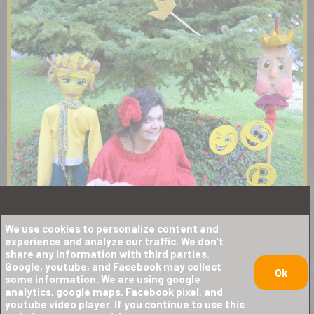
We use cookies to personalize content and
experience and analyze our traffic. We don't
share any information with third parties.
Google, youtube, and Facebook may collect
Ok
some information. We are using google
analytics, google maps, Facebook pixel, and
youtube video player. If you continue to use this