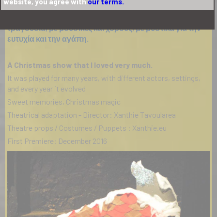
website, you agree with
our terms.
Μια παράσταση γεμάτη κέφι και μυστικές συνταγές,
πλημμυρισμένη με χριστουγεννιάτικες μελωδίες και
τραγούδια, με μουσικές και χορούς, με μυστικά για την
ευτυχία και την αγάπη.
A Christmas show that I loved very much.
It was played for many years, with different actors, settings,
and every year it evolved
Sweet memories, Christmas magic
Theatrical adaptation - Director: Xanthie Tavoularea
Theatre props / Costumes / Puppets : Xanthie.eu
First Premiere: December 2016