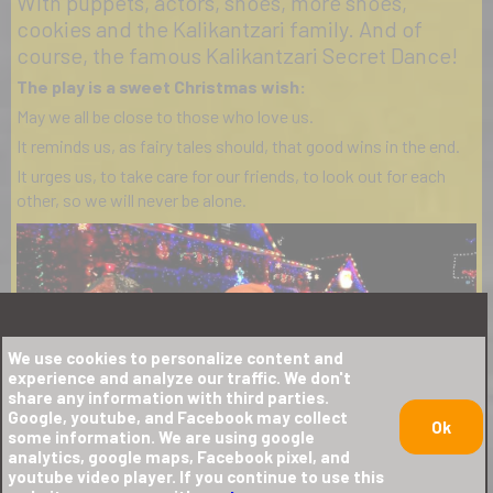
With puppets, actors, shoes, more shoes,
cookies and the Kalikantzari family. And of
course, the famous Kalikantzari Secret Dance!
The play is a sweet Christmas wish:
May we all be close to those who love us.
It reminds us, as fairy tales should, that good wins in the end.
It urges us, to take care for our friends, to look out for each
other, so we will never be alone.
We use cookies to personalize content and
experience and analyze our traffic. We don't
share any information with third parties.
Google, youtube, and Facebook may collect
Ok
some information. We are using google
analytics, google maps, Facebook pixel, and
youtube video player. If you continue to use this