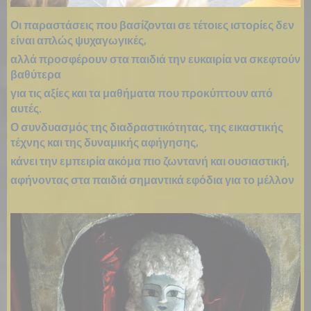
Οι παραστάσεις που βασίζονται σε τέτοιες ιστορίες δεν
είναι απλώς ψυχαγωγικές,
αλλά προσφέρουν στα παιδιά την ευκαιρία να σκεφτούν
βαθύτερα
για τις αξίες και τα μαθήματα που προκύπτουν από
αυτές.
Ο συνδυασμός της διαδραστικότητας, της εικαστικής
τέχνης και της δυναμικής αφήγησης,
κάνει την εμπειρία ακόμα πιο ζωντανή και ουσιαστική,
αφήνοντας στα παιδιά σημαντικά εφόδια για το μέλλον