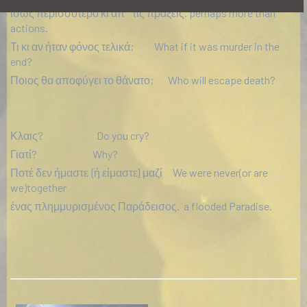
ίσως περισσότερο κι απ ΄ τις πράξεις. perhaps more than
actions.
Τι κι αν ήταν φόνος τελικά; What if it was murder in the
end?
Ποιος θα αποφύγει το θάνατο; Who will escape death?
Κλαις? Do you cry?
Γιατί? Why?
Ποτέ δεν ήμαστε {ή είμαστε} μαζί We were never(or are
we)together
ένας πλημμυρισμένος Παράδεισος. a flooded Paradise.