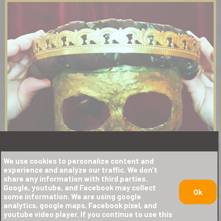
We use cookies to personalize content and
experience and analyze our traffic. We don't
share any information with third parties.
Google, youtube, and Facebook may collect
Ok
some information. We are using google
analytics, google maps, Facebook pixel, and
Μια παράσταση μέσα σε ένα παιχνίδι, ή
youtube video player. If you continue to use this