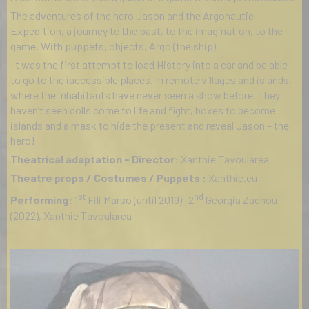
The adventures of the hero Jason and the Argonautic
Expedition, a journey to the past, to the imagination, to the
game. With puppets, objects, Argo (the ship).
I t was the first attempt to load History into a car and be able
to go to the iaccessible places. In remote villages and islands,
where the inhabitants have never seen a show before. They
haven’t seen dolls come to life and fight, boxes to become
islands and a mask to hide the present and reveal Jason – the
hero!
Theatrical adaptation - Director:
Xanthie Tavoularea
Theatre props / Costumes / Puppets :
Xanthie.eu
st
nd
Performing:
1
Fili Marso (until 2019) -2
Georgia Zachou
(2022), Xanthie Tavoularea