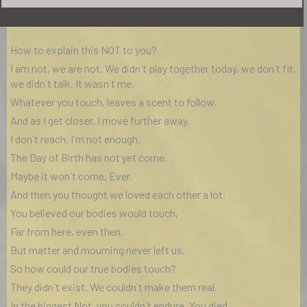
Την έβδομη ημέρα Δεν την δημιούργησες ποτέ.
How to explain this NOT to you?
I am not, we are not. We didn`t play together today, we don`t fit,
we didn`t talk. It wasn`t me.
Whatever you touch, leaves a scent to follow.
And as I get closer, I move further away.
I don`t reach. I`m not enough.
The Day of Birth has not yet come.
Maybe it won`t come. Ever.
And then you thought we loved each other a lot.
You believed our bodies would touch,
Far from here, even then.
But matter and mourning never left us.
So how could our true bodies touch?
They didn`t exist. We couldn`t make them real.
In the biggest Not, you couldn`t endure. You died.