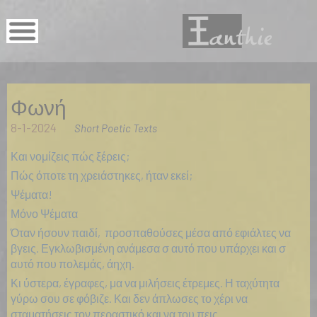
Φωνή
8-1-2024
Short Poetic Texts
Και νομίζεις πώς ξέρεις;
Πώς όποτε τη χρειάστηκες, ήταν εκεί;
Ψέματα!
Μόνο Ψέματα
Όταν ήσουν παιδί, προσπαθούσες μέσα από εφιάλτες να
βγεις. Εγκλωβισμένη ανάμεσα σ αυτό που υπάρχει και σ
αυτό που πολεμάς, άηχη.
Κι ύστερα, έγραφες, μα να μιλήσεις έτρεμες. Η ταχύτητα
γύρω σου σε φόβιζε. Και δεν άπλωσες το χέρι να
σταματήσεις τον περαστικό και να του πεις...